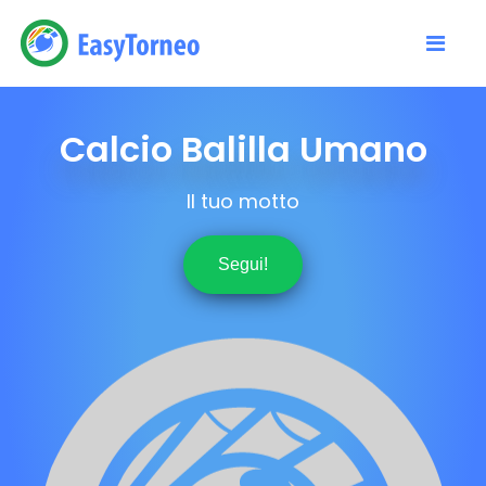
Calcio Balilla Umano
Il tuo motto
Segui!