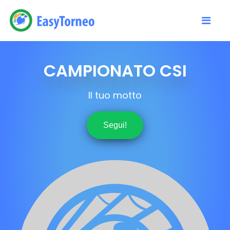
CAMPIONATO CSI
Il tuo motto
Segui!