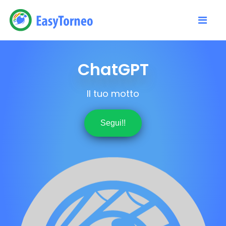
ChatGPT
Il tuo motto
Segui!!