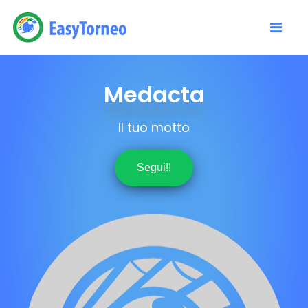
Medacta
Il tuo motto
Segui!!