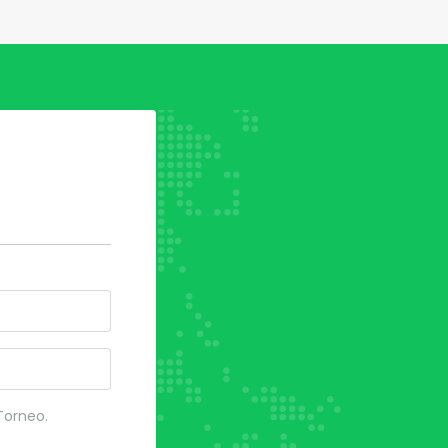
el Squadra
no
 Torneo.