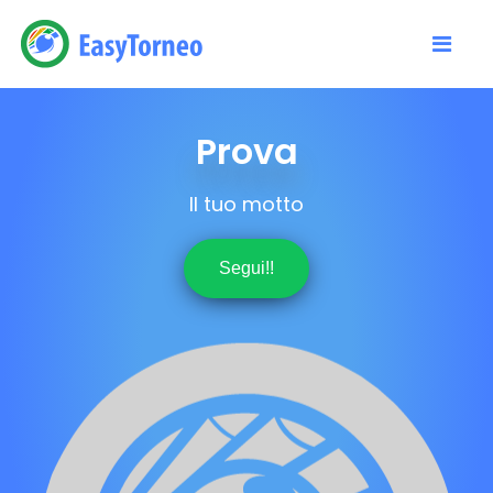
Prova
Il tuo motto
Segui!!