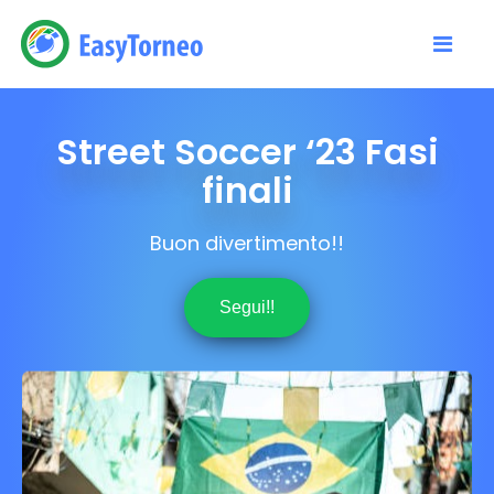
Street Soccer ‘23 Fasi
finali
Buon divertimento!!
Segui!!