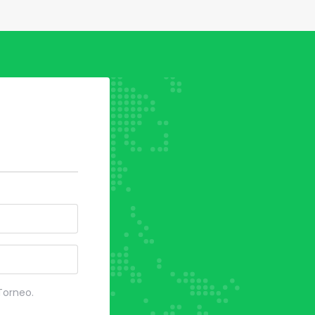
el Squadra
no
 Torneo.