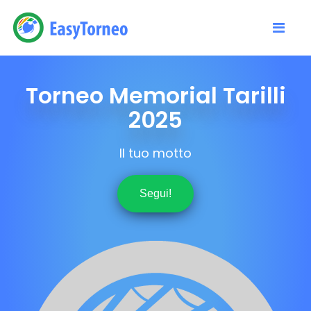
Torneo Memorial Tarilli
2025
Il tuo motto
Segui!