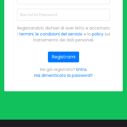
Riscrivi la Password
Registrandoti, dichiari di aver letto e accettato
i
termini, le condizioni del servizio
e la
policy
sul
trattamento dei dati personali.
Registrami
Sei già registrato?
Entra
,
Hai dimenticato la password?