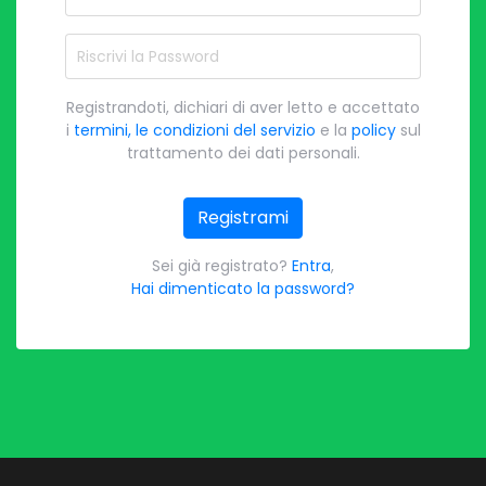
Riscrivi la Password
Registrandoti, dichiari di aver letto e accettato
i
termini, le condizioni del servizio
e la
policy
sul
trattamento dei dati personali.
Registrami
Sei già registrato?
Entra
,
Hai dimenticato la password?