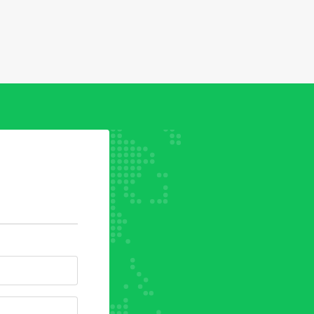
el Squadra
no