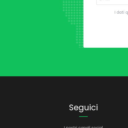
I dati 
Seguici
I nostri canali social