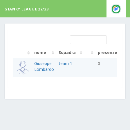
GIANKY LEAGUE 22/23
nome
Squadra
presenze
G
nome
Squadra
presenze
G
Giuseppe
team 1
0
Lombardo