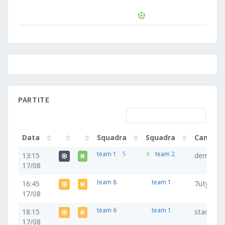
PARTITE
Data
Squadra
Squadra
Campo
Data
Squadra
Squadra
Campo
team 1
5
4
team 2
13:15
demo
17/08
team 8
team 1
16:45
7uty
17/08
team 6
team 1
18:15
stadio o
17/08