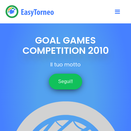
GOAL GAMES
COMPETITION 2010
Il tuo motto
Segui!!