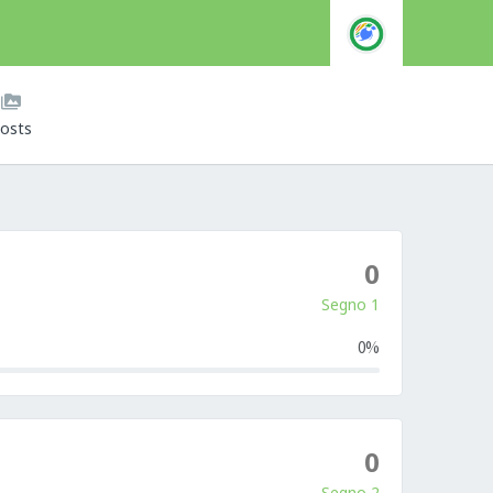
osts
0
Segno 1
0%
0
Segno 2