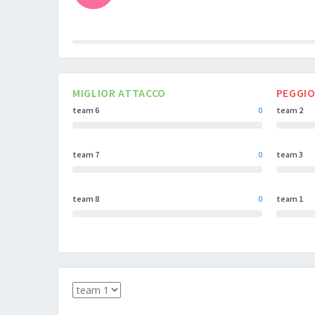
0%
Complete
MIGLIOR ATTACCO
PEGGIO
team 6
0
team 2
team 7
0
team 3
team 8
0
team 1