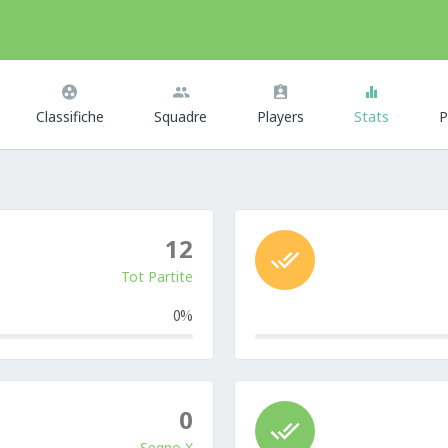
Classifiche
Squadre
Players
Stats
P
12
Tot Partite
0%
0%
Complete
0
Segno X