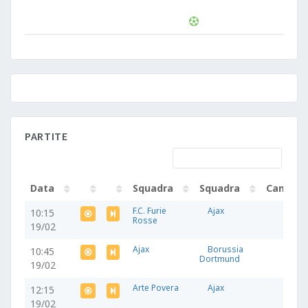
PARTITE
Data
Squadra
Squadra
Campo
Data
Squadra
Squadra
Campo
F.C. Furie
Ajax
10:15
Rosse
19/02
Ajax
Borussia
10:45
Dortmund
19/02
Arte Povera
Ajax
12:15
19/02